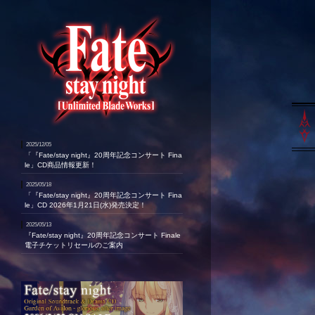
2025/12/05
「『Fate/stay night』20周年記念コンサート Fina
le」CD商品情報更新！
2025/05/18
「『Fate/stay night』20周年記念コンサート Fina
le」CD 2026年1月21日(水)発売決定！
2025/05/13
『Fate/stay night』20周年記念コンサート Finale
電子チケットリセールのご案内