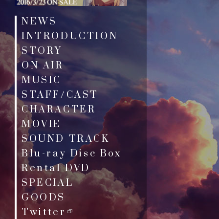
NEWS
INTRODUCTION
STORY
ON AIR
MUSIC
STAFF/CAST
CHARACTER
MOVIE
SOUND TRACK
Blu-ray Disc Box
Rental DVD
SPECIAL
GOODS
Twitter