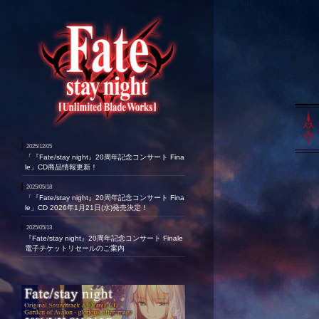
2025/12/05
「『Fate/stay night』20周年記念コンサート Fina
le」CD商品情報更新！
2025/05/18
「『Fate/stay night』20周年記念コンサート Fina
le」CD 2026年1月21日(水)発売決定！
2025/05/13
『Fate/stay night』20周年記念コンサート Finale
電子チケットリセールのご案内