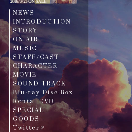
NEWS
INTRODUCTION
STORY
ON AIR
MUSIC
STAFF/CAST
CHARACTER
MOVIE
SOUND TRACK
Blu-ray Disc Box
Rental DVD
SPECIAL
GOODS
Twitter