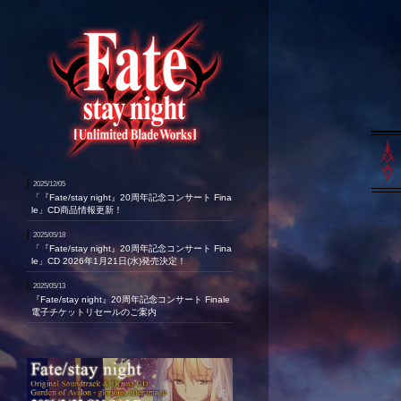
2025/12/05
「『Fate/stay night』20周年記念コンサート Fina
le」CD商品情報更新！
2025/05/18
「『Fate/stay night』20周年記念コンサート Fina
le」CD 2026年1月21日(水)発売決定！
2025/05/13
『Fate/stay night』20周年記念コンサート Finale
電子チケットリセールのご案内