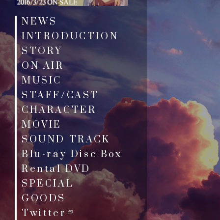
NEWS
INTRODUCTION
STORY
ON AIR
MUSIC
STAFF/CAST
CHARACTER
MOVIE
SOUND TRACK
Blu-ray Disc Box
Rental DVD
SPECIAL
GOODS
Twitter