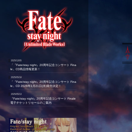
2025/12/05
「『Fate/stay night』20周年記念コンサート Fina
le」CD商品情報更新！
2025/05/18
「『Fate/stay night』20周年記念コンサート Fina
le」CD 2026年1月21日(水)発売決定！
2025/05/13
『Fate/stay night』20周年記念コンサート Finale
電子チケットリセールのご案内