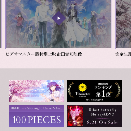
ビデオマスター版特別上映企画告知映像
完全生