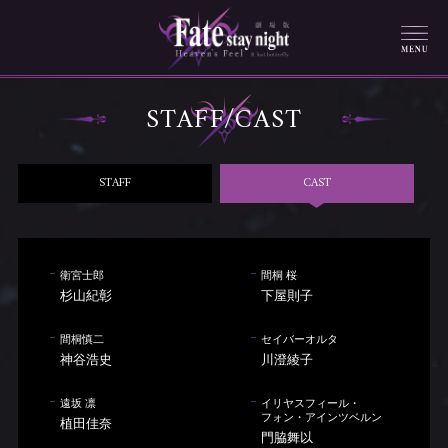
STAFF/CAST
STAFF
CAST
衛宮士郎
間桐 桜
杉山紀彰
下屋則子
間桐慎二
セイバーオルタ
神谷浩史
川澄綾子
遠坂 凛
イリヤスフィール・
フォン・アインツベルン
植田佳奈
門脇舞以