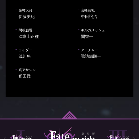
藤村大河
言峰綺礼
伊藤美紀
中田譲治
間桐臓硯
ギルガメッシュ
津嘉山正種
関智一
ライダー
アーチャー
浅川悠
諏訪部順一
真アサシン
稲田徹