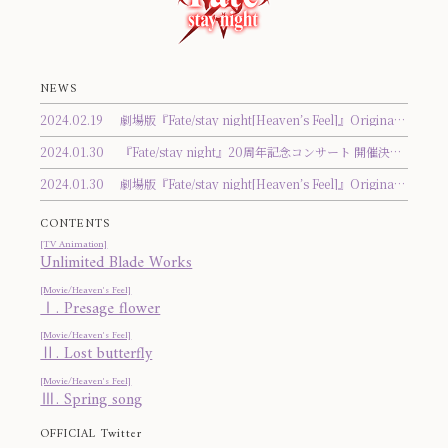
NEWS
2024.02.19
劇場版『Fate/stay night[Heaven’s Feel]』Original Soundtrack トラックリスト公開！
2024.01.30
『Fate/stay night』20周年記念コンサート 開催決定！
2024.01.30
劇場版『Fate/stay night[Heaven’s Feel]』Original Soundtrack 発売決定！
CONTENTS
[TV Animation]
Unlimited Blade Works
[Movie/Heaven's Feel]
Ⅰ. Presage flower
[Movie/Heaven's Feel]
Ⅱ. Lost butterfly
[Movie/Heaven's Feel]
Ⅲ. Spring song
OFFICIAL Twitter