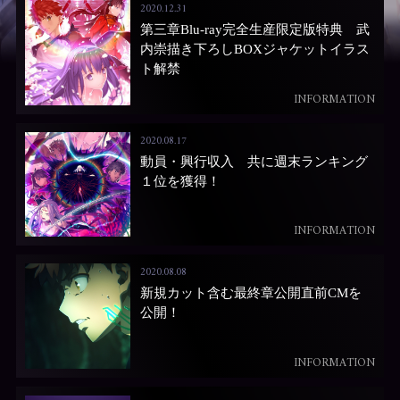
2020.12.31
第三章Blu-ray完全生産限定版特典 武
内崇描き下ろしBOXジャケットイラス
ト解禁
INFORMATION
2020.08.17
動員・興行収入 共に週末ランキング
１位を獲得！
INFORMATION
2020.08.08
新規カット含む最終章公開直前CMを
公開！
INFORMATION