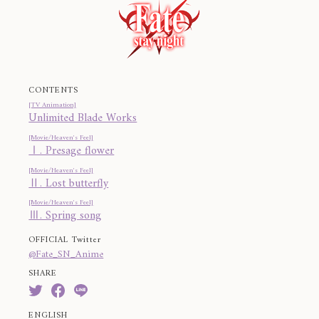
CONTENTS
[TV Animation]
Unlimited Blade Works
[Movie/Heaven's Feel]
Ⅰ. Presage flower
[Movie/Heaven's Feel]
Ⅱ. Lost butterfly
[Movie/Heaven's Feel]
Ⅲ. Spring song
OFFICIAL Twitter
@Fate_SN_Anime
SHARE
ENGLISH