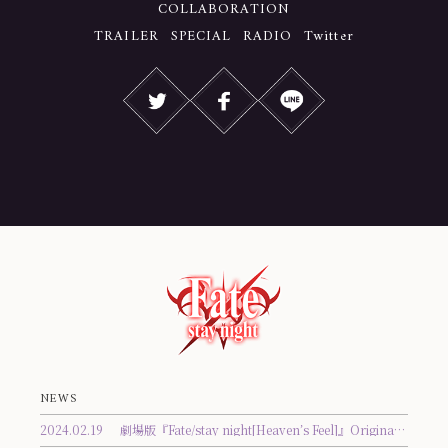
COLLABORATION
TRAILER
SPECIAL
RADIO
Twitter
NEWS
2024.02.19
劇場版『Fate/stay night[Heaven’s Feel]』Original Soundtrack トラックリスト公開！