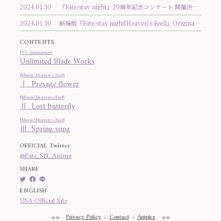
2024.01.30
『Fate/stay night』20周年記念コンサート 開催決定！
2024.01.30
劇場版『Fate/stay night[Heaven’s Feel]』Original Soundtrack 発売決定！
CONTENTS
[TV Animation]
Unlimited Blade Works
[Movie/Heaven's Feel]
Ⅰ. Presage flower
[Movie/Heaven's Feel]
Ⅱ. Lost butterfly
[Movie/Heaven's Feel]
Ⅲ. Spring song
OFFICIAL Twitter
@Fate_SN_Anime
SHARE
ENGLISH
USA Official Site
Privacy Policy
Contact
Aniplex