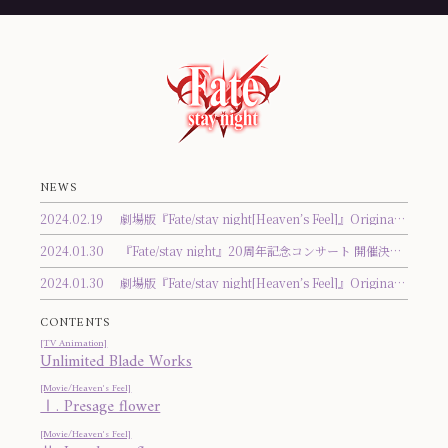
NEWS
2024.02.19
劇場版『Fate/stay night[Heaven’s Feel]』Original Soundtrack トラックリスト公開！
2024.01.30
『Fate/stay night』20周年記念コンサート 開催決定！
2024.01.30
劇場版『Fate/stay night[Heaven’s Feel]』Original Soundtrack 発売決定！
CONTENTS
[TV Animation]
Unlimited Blade Works
[Movie/Heaven's Feel]
Ⅰ. Presage flower
[Movie/Heaven's Feel]