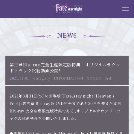
NEWS
第三章Blu-ray完全生産限定版特典 オリジナルサウン
ドトラック試聴動画公開！
2021.03.01
INFORMATION
,
GOODS
,
3rd
2021年3月31日(水)の劇場版「Fate/stay night [Heaven’s
Feel]」第三章 Blu-ray＆DVD発売まであと30日を迎えた本日、
Blu-ray 完全生産限定版特典である、オリジナルサウンドトラ
ックの試聴動画を公開いたしました。
◆劇場版「Fate/stay night [Heaven's Feel]」第三章 特典オリ