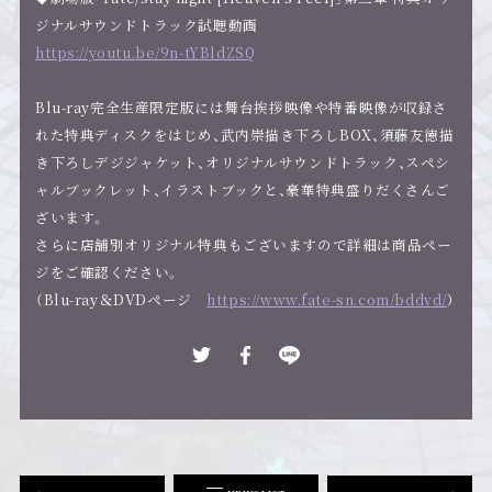
ジナルサウンドトラック試聴動画
https://youtu.be/9n-tYBldZSQ
Blu-ray完全生産限定版には舞台挨拶映像や特番映像が収録さ
れた特典ディスクをはじめ、武内崇描き下ろしBOX、須藤友徳描
き下ろしデジジャケット、オリジナルサウンドトラック、スペシ
ャルブックレット、イラストブックと、豪華特典盛りだくさんご
ざいます。
さらに店舗別オリジナル特典もございますので詳細は商品ペー
ジをご確認ください。
（Blu-ray＆DVDページ
https://www.fate-sn.com/bddvd/
）