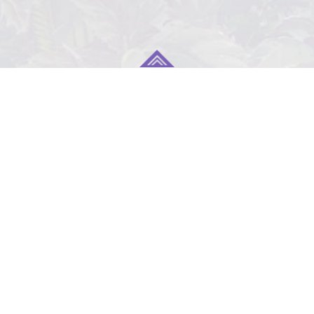
TOP
NEWS
STAFF/CAST
STORY/CHARACTER
THEATER
Blu-ray&DVD
MUSIC
COLLABORATION
TRAILER
SPECIAL
RADIO
Twitter
Privacy Policy
Contact
Aniplex