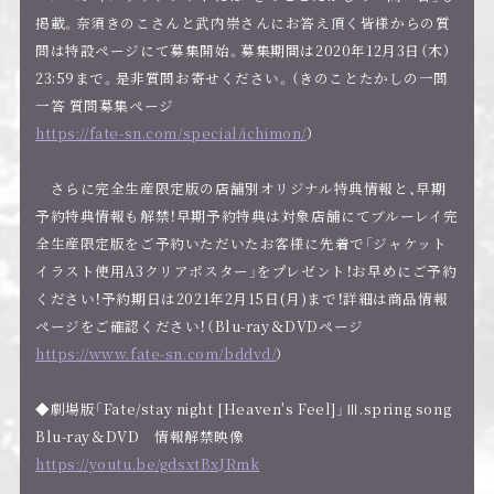
掲載。奈須きのこさんと武内崇さんにお答え頂く皆様からの質
問は特設ページにて募集開始。募集期間は2020年12月3日（木）
23:59まで。是非質問お寄せください。（きのことたかしの一問
一答 質問募集ページ
https://fate-sn.com/special/ichimon/
）
さらに完全生産限定版の店舗別オリジナル特典情報と、早期
予約特典情報も解禁！早期予約特典は対象店舗にてブルーレイ完
全生産限定版をご予約いただいたお客様に先着で「ジャケット
イラスト使用A3クリアポスター」をプレゼント！お早めにご予約
ください！予約期日は2021年2月15日(月)まで！詳細は商品情報
ページをご確認ください！（Blu-ray＆DVDページ
https://www.fate-sn.com/bddvd/
）
◆劇場版「Fate/stay night [Heaven's Feel]」Ⅲ.spring song
Blu-ray＆DVD 情報解禁映像
https://youtu.be/gdsxtBxJRmk