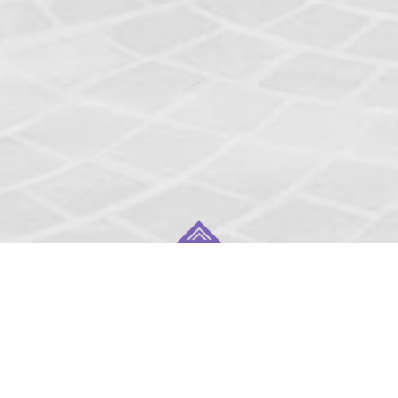
TOP
NEWS
STAFF/CAST
STORY/CHARACTER
THEATER
Blu-ray&DVD
MUSIC
COLLABORATION
TRAILER
SPECIAL