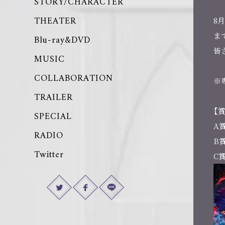
STORY/CHARACTER
THEATER
8月
ま
Blu-ray&DVD
皆
MUSIC
COLLABORATION
※
TRAILER
【
SPECIAL
A
RADIO
B
Twitter
C