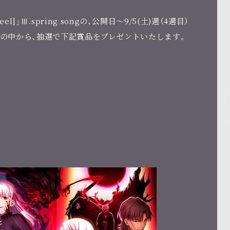
eel]」Ⅲ.spring songの、公開日～9/5(土)週（4週目）
の中から、抽選で下記賞品をプレゼントいたします。