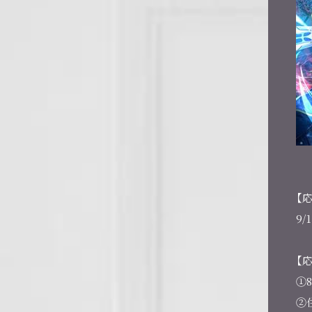
【
9/
【
①
②