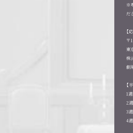
※
だ
【
〒1
東
株
劇場
【
1週
2週
3週
4週