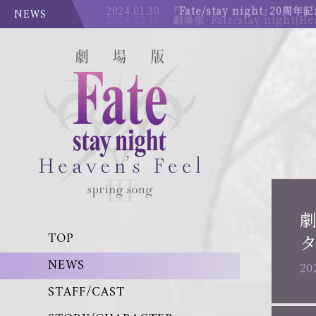
NEWS
2024.01.30
『Fate/stay night』20
劇
TOP
タ
NEWS
20
STAFF/CAST