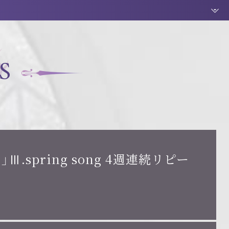
S
eel]」Ⅲ.spring song 4週連続リピー