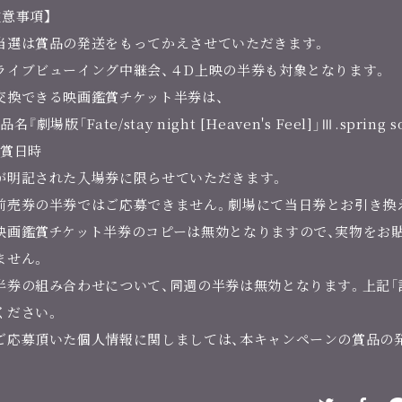
注意事項】
当選は賞品の発送をもってかえさせていただきます。
ライブビューイング中継会、４D上映の半券も対象となります。
交換できる映画鑑賞チケット半券は、
品名『劇場版「Fate/stay night [Heaven's Feel]」Ⅲ.spring s
鑑賞日時
明記された入場券に限らせていただきます。
前売券の半券ではご応募できません。劇場にて当日券とお引き換
映画鑑賞チケット半券のコピーは無効となりますので、実物をお
ません。
半券の組み合わせについて、同週の半券は無効となります。上記「
ください。
ご応募頂いた個人情報に関しましては、本キャンペーンの賞品の