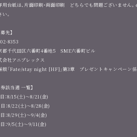
専用台紙は、片面印刷・両面印刷 どちらでも問題ございません。
さい。
応募先】
02-8353
京都千代田区六番町4番地5 SME六番町ビル
式会社アニプレックス
版「Fate/stay night [HF]」第3章 プレゼントキャンペーン係
半券該当週 一覧】
目：8/15(土)～8/21(金)
目：8/22(土)～8/28(金)
目：8/29(土)～9/4(金)
目：9/5(土)～9/11(金)