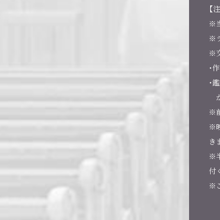
【
※
※
※
・作
・
が
※
※
き
※
付
※